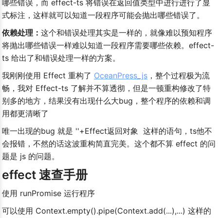
哪些错误，而 effect-ts 将错误在返回值类型中进行进行了显
式标注，这样就可以知道一段程序可能会抛出哪些错误了。
依赖处理：
这个和错误处理其实是一样的，就像难以预知程序
将抛出哪些错误一样难以知道一段程序需要哪些依赖。effect-
v0的还原网页测试
ts 给出了和错误处理一样的方案。
词输出
我刚刚使用 Effect 重构了 
OceanPress_js
，整个过程极为流
畅，我对 Effect-ts 了解并不算透彻，但是一顿重构修改了特
别多的地方，结果没有出现什么大bug，整个程序的依赖和调
用都更清晰了
唯一出现的bug 就是 ''+Effect返回对象  这样的语句，ts他不
会报错，不然的话这波重构简直完美。这个都不算 effect 的问
题是 js 的问题。
effect 速查手册
使用 runPromise 运行程序
可以使用 Context.empty().pipe(Context.add(...),...) 这样的