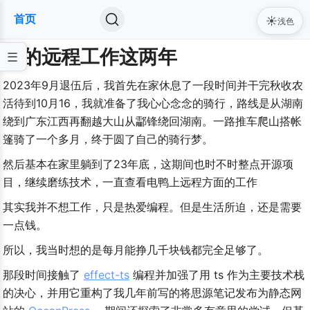
首页
☀️
浅色
我的远程工作这两年
2023年9月退伍后，我首先在家休息了一段时间并干完秋收农
活待到10月16，我就准备了我心心念念的骑行，路线是从湖南
绕到广东江西再翻越大山从酃锋绕回湖南。一路推车爬山搭帐
篷骑了一个多月，终于圆了自己的骑行梦。
然后基本在家里躺到了23年底，这期间也时不时整点开源项
目，继续磨练技术，一直查看电鸭上远程方面的工作
其实我并不想工作，只是热爱编程。但是生活所迫，还是需要
一点钱。
所以，我当时想的是每月能挣几千块钱都完全足够了。
那段时间接触了 
effect-ts
 编程并加强了用 ts 作为主要技术栈
的决心，并用它重构了我几年前写的将思源笔记发布为静态网