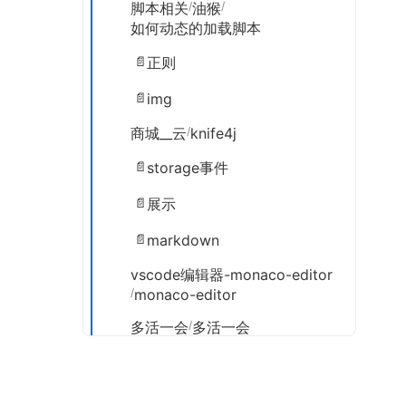
脚本相关
/
油猴
/
如何动态的加载脚本
正则
img
商城__云
/
knife4j
storage事件
展示
markdown
vscode编辑器-monaco-editor
/
monaco-editor
多活一会
/
多活一会
网站seo相关优化
Tag