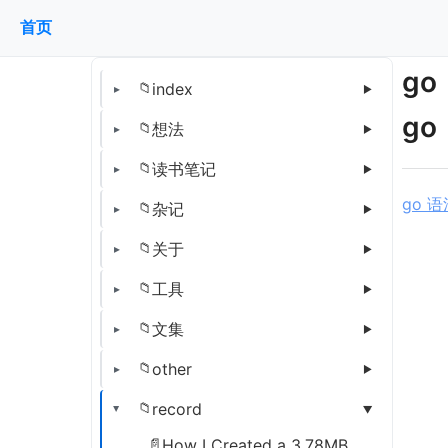
首页
go
index
go
想法
读书笔记
go 
杂记
关于
工具
文集
other
record
How I Created a 3.78MB