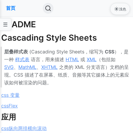
首页
☀️
浅色
README
Cascading Style Sheets
层叠样式表
 (Cascading Style Sheets，缩写为 
CSS
），是
一种 
样式表
 语言，用来描述 
HTML
 或 
XML
（包括如 
SVG
、
MathML
、
XHTML
 之类的 XML 分支语言）文档的呈
现。CSS 描述了在屏幕、纸质、音频等其它媒体上的元素应
该如何被渲染的问题。
css 变量
cssFlex
应用
css纵向两排横向滚动