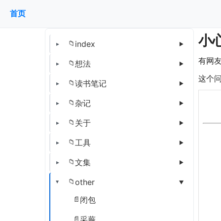
首页
小心
index
有网友
想法
这个
读书笔记
杂记
关于
工具
文集
other
闭包
采蕨