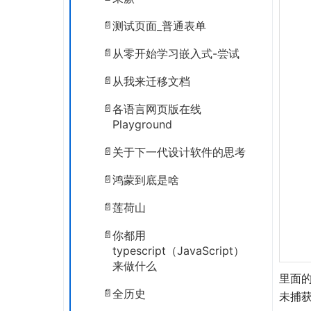
测试页面_普通表单
从零开始学习嵌入式-尝试
从我来迁移文档
各语言网页版在线
Playground
关于下一代设计软件的思考
鸿蒙到底是啥
莲荷山
你都用
typescript（JavaScript）
来做什么
里面的
全历史
未捕