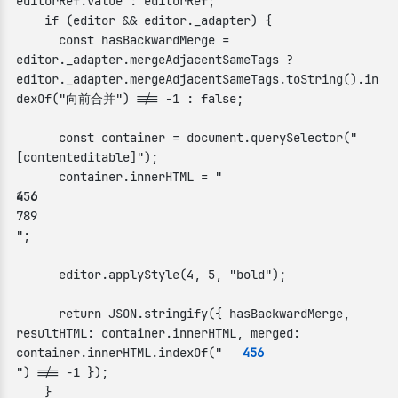
editorRef.value : editorRef;

    if (editor && editor._adapter) {

      const hasBackwardMerge = 
editor._adapter.mergeAdjacentSameTags ? 
editor._adapter.mergeAdjacentSameTags.toString().in
dexOf("向前合并") !== -1 : false;

      const container = document.querySelector("
[contenteditable]");

      container.innerHTML = "
4
5
6
789
";

      editor.applyStyle(4, 5, "bold");

      return JSON.stringify({ hasBackwardMerge, 
resultHTML: container.innerHTML, merged: 
container.innerHTML.indexOf("
456
") !== -1 });

    }
