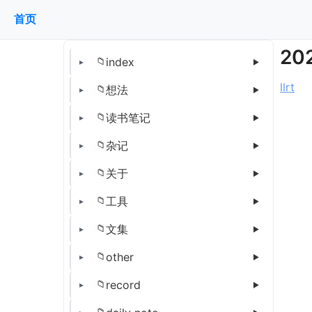
首页
20
index
llrt
想法
读书笔记
杂记
关于
工具
文集
other
record