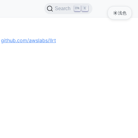
K
Search
☀️
浅色
：
github.com/awslabs/llrt