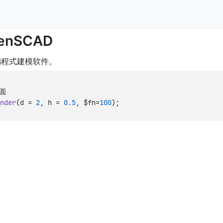
enSCAD
编程式建模软件。
nder
(d = 
2
, h = 
0.5
, $fn=
100