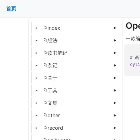
首页
Op
index
一款
想法
读书笔记
cyli
杂记
关于
工具
文集
other
record