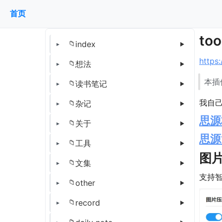
首页
too
index
https
想法
本插
读书笔记
杂记
思源
关于
思源
工具
图
文集
支持智
other
record