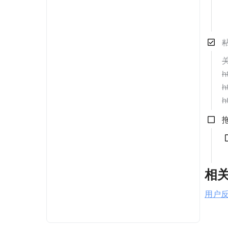
关
h
h
h
相
用户反